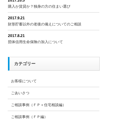
2017.10.5
購入か賃貸か？独身の方の住まい選び
2017.9.21
財形貯蓄以外の老後の備えについてのご相談
2017.8.21
団体信用生命保険の加入について
カテゴリー
お客様について
ごあいさつ
ご相談事例（ＦＰ＋住宅相談編）
ご相談事例（ＦＰ編）